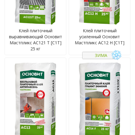
Клей плиточный
Клей плиточный
выравнивающий Основит
усиленный Основит
Мастпликс AC121 T [C1T]
Мастпликс AC12 H [C1T]
25 кг
ЗИМА