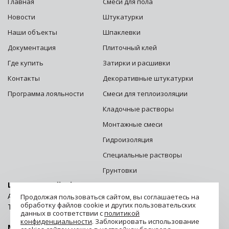
Главная
Смеси для пола
Новости
Штукатурки
Наши объекты
Шпаклевки
Документация
Плиточный клей
Где купить
Затирки и расшивки
Контакты
Декоративные штукатурки
Программа лояльности
Смеси для теплоизоляции
Кладочные растворы
Монтажные смеси
Гидроизоляция
Специальные растворы
Грунтовки
Центральный офис г. Москва:
Адрес: 125252, г. Москва, ул. Зорге, д. 28 стр. 1
Продолжая пользоваться сайтом, вы соглашаетесь на
обработку файлов cookie и других пользовательских
Телефон:
8 (800) 500-06-06
данных в соответствии с
политикой
конфиденциальности
. Заблокировать использование
Мы в социальных сетях.
Присоединяйся!