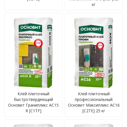
кг
Клей плиточный
Клей плиточный
быстротвердеющий
профессиональный
Основит Гранипликс AC15
Основит Максипликс AC16
R [C1TF]
[C2TE] 25 кг