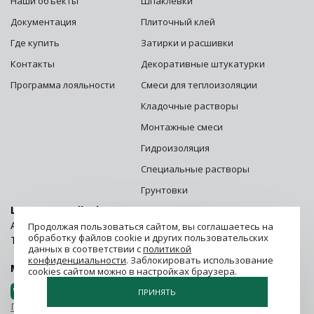
Наши объекты
Шпаклевки
Документация
Плиточный клей
Где купить
Затирки и расшивки
Контакты
Декоративные штукатурки
Программа лояльности
Смеси для теплоизоляции
Кладочные растворы
Монтажные смеси
Гидроизоляция
Специальные растворы
Грунтовки
Центральный офис г. Москва:
Адрес: 125252, г. Москва, ул. Зорге, д. 28 стр. 1
Продолжая пользоваться сайтом, вы соглашаетесь на
обработку файлов cookie и других пользовательских
Телефон:
8 (800) 500-06-06
данных в соответствии с
политикой
конфиденциальности
. Заблокировать использование
Мы в социальных сетях.
Присоединяйся!
cookies сайтом можно в настройках браузера.
ПРИНЯТЬ
Политика конфиденциальности