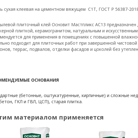
ь сухая клеевая на цементном вяжущем C1T, ГОСТ Р 56387-201
ылевой плиточный клей Основит Мастпликс АC13 предназначен д
керной плиткой, керамогранитом, натуральным и искусственным 
мендуется для применения в помещениях с повышенной влажно
льно подходит для плиточных работ при завершенной чистовой 
онов, террас, подвалов, отделки фасадов и цоколей без утеплен
ОМЕНДУЕМЫЕ ОСНОВАНИЯ
дартные (бетонные, оштукатуренные, кирпичные) и сложные не
бетон, ГКЛ и ГВЛ, ЦСП), старая плитка.
этим материалом применяется