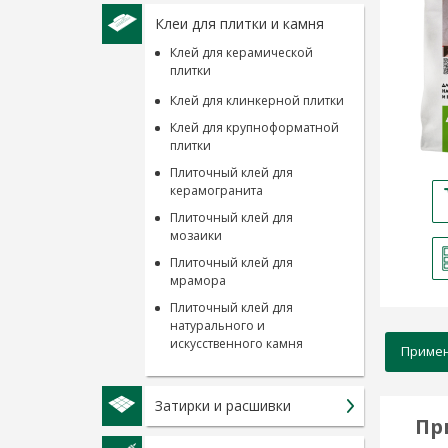
Клеи для плитки и камня
Клей для керамической
плитки
Клей для клинкерной плитки
Клей для крупноформатной
плитки
Плиточный клей для
керамогранита
Плиточный клей для
мозаики
Плиточный клей для
мрамора
Плиточный клей для
натурального и
искусственного камня
Приме
Затирки и расшивки
Пр