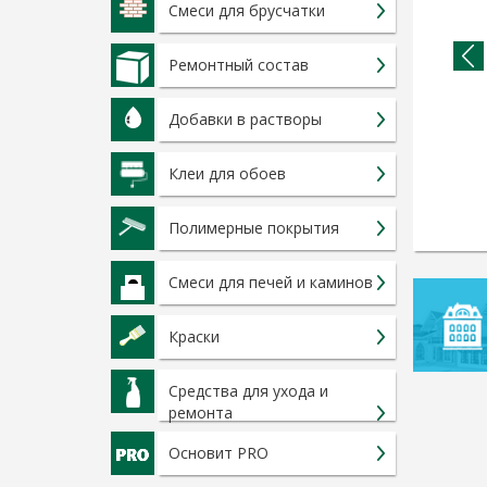
Смеси для брусчатки
Ремонтный состав
Добавки в растворы
ЗАТИРКА ЭПОКСИДНАЯ ОСНОВИТ
ПЛИТСЭЙВ XE15 E
РКА ЭЛАСТИЧНАЯ ЦВЕТНАЯ
Клеи для обоев
ВИТ ПЛИТСЭЙВ XC6 E 2 КГ
Полимерные покрытия
Смеси для печей и каминов
Краски
Средства для ухода и
ремонта
Основит PRO