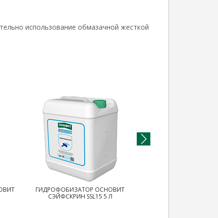
тельно использование обмазачной жесткой
ОВИТ
ГИДРОФОБИЗАТОР ОСНОВИТ
СРЕДСТВО-КОНЦ
СЭЙФСКРИН SSL15 5 Л
ПРОТИВОГРИБКОВОЕ
СЭЙФСКРИН SBD