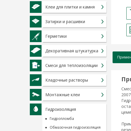
Клеи для плитки и камня
Затирки и расшивки
Герметики
Декоративная штукатурка
Приме
Смеси для теплоизоляции
Пр
Кладочные растворы
Смес
200
Монтажные клеи
Гидр
оста
Гидроизоляция
цеме
Гидропломба
Прим
Обмазочная гидроизоляция
резе