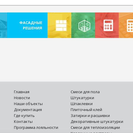
ФАСАДНЫЕ
РЕШЕНИЯ
РЕШЕНИЯ
РЕШЕНИЯ
РАССЧЕТ
КАЛЬК
ДЛЯ
ДЛЯ
ОБЛИЦОВКИ
ВНУТРЕННЕЙ
ПЛИТКОЙ
ОТДЕЛКИ
И
КАМНЕМ
Главная
Смеси для пола
Новости
Штукатурки
Наши объекты
Шпаклевки
Документация
Плиточный клей
Где купить
Затирки и расшивки
Контакты
Декоративные штукатурки
Программа лояльности
Смеси для теплоизоляции