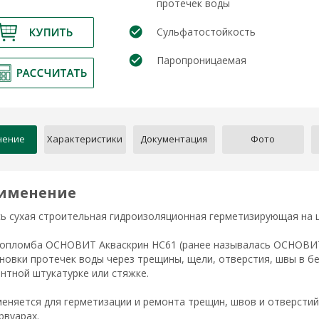
протечек воды
Сульфатостойкость
Паропроницаемая
нение
Характеристики
Документация
Фото
именение
ь сухая строительная гидроизоляционная герметизирующая н
7
опломба ОСНОВИТ Акваскрин НС61 (ранее называлась ОСНОВИТ 
новки протечек воды через трещины, щели, отверстия, швы в бе
нтной штукатурке или стяжке.
еняется для герметизации и ремонта трещин, швов и отверстий 
рвуарах.