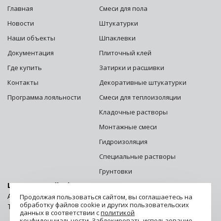
Главная
Смеси для пола
Новости
Штукатурки
Наши объекты
Шпаклевки
Документация
Плиточный клей
Где купить
Затирки и расшивки
Контакты
Декоративные штукатурки
Программа лояльности
Смеси для теплоизоляции
Кладочные растворы
Монтажные смеси
Гидроизоляция
Специальные растворы
Грунтовки
Центральный офис г. Москва:
Адрес: 125252, г. Москва, ул. Зорге, д. 28 стр. 1
Продолжая пользоваться сайтом, вы соглашаетесь на
обработку файлов cookie и других пользовательских
Телефон:
8 (800) 500-06-06
данных в соответствии с
политикой
конфиденциальности
. Заблокировать использование