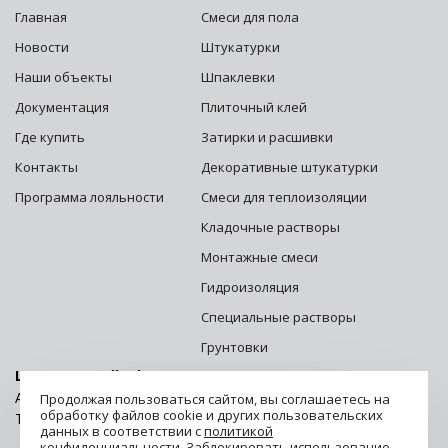
Главная
Смеси для пола
Новости
Штукатурки
Наши объекты
Шпаклевки
Документация
Плиточный клей
Где купить
Затирки и расшивки
Контакты
Декоративные штукатурки
Программа лояльности
Смеси для теплоизоляции
Кладочные растворы
Монтажные смеси
Гидроизоляция
Специальные растворы
Грунтовки
Центральный офис г. Москва:
Адрес: 125252, г. Москва, ул. Зорге, д. 28 стр. 1
Продолжая пользоваться сайтом, вы соглашаетесь на
обработку файлов cookie и других пользовательских
Телефон:
8 (800) 500-06-06
данных в соответствии с
политикой
конфиденциальности
. Заблокировать использование