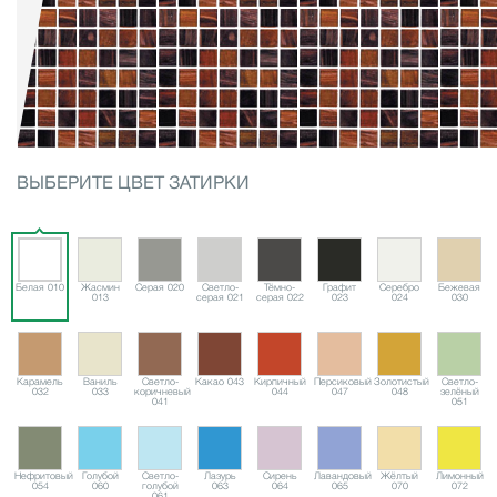
ВЫБЕРИТЕ ЦВЕТ ЗАТИРКИ
Белая 010
Жасмин
Серая 020
Светло-
Тёмно-
Графит
Серебро
Бежевая
013
серая 021
серая 022
023
024
030
Карамель
Ваниль
Светло-
Какао 043
Кирпичный
Персиковый
Золотистый
Светло-
032
033
коричневый
044
047
048
зелёный
041
051
Нефритовый
Голубой
Светло-
Лазурь
Сирень
Лавандовый
Жёлтый
Лимонный
054
060
голубой
063
064
065
070
072