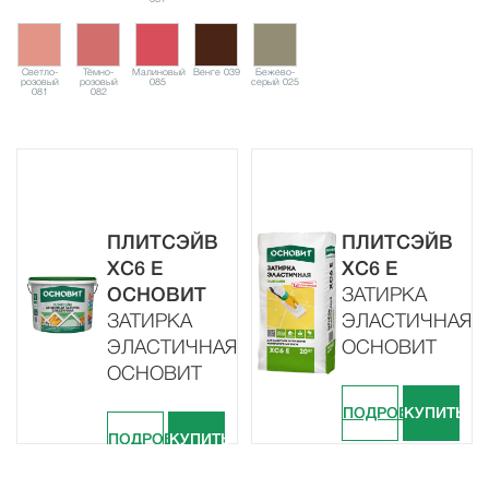
061
Светло-
Тёмно-
Малиновый
Венге 039
Бежево-
розовый
розовый
085
серый 025
081
082
ПЛИТСЭЙВ
ПЛИТСЭЙВ
ХС6 Е
XC6 E
ОСНОВИТ
ЗАТИРКА
ЗАТИРКА
ЭЛАСТИЧНАЯ
ЭЛАСТИЧНАЯ
ОСНОВИТ
ОСНОВИТ
ПОДРОБНЕЕ
КУПИТЬ
ПОДРОБНЕЕ
КУПИТЬ