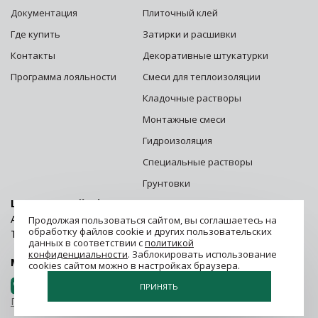
Документация
Плиточный клей
Где купить
Затирки и расшивки
Контакты
Декоративные штукатурки
Программа лояльности
Смеси для теплоизоляции
Кладочные растворы
Монтажные смеси
Гидроизоляция
Специальные растворы
Грунтовки
Центральный офис г. Москва:
Адрес: 125252, г. Москва, ул. Зорге, д. 28 стр. 1
Продолжая пользоваться сайтом, вы соглашаетесь на
обработку файлов cookie и других пользовательских
Телефон:
8 (800) 500-06-06
данных в соответствии с
политикой
конфиденциальности
. Заблокировать использование
Мы в социальных сетях.
Присоединяйся!
cookies сайтом можно в настройках браузера.
ПРИНЯТЬ
Политика конфиденциальности