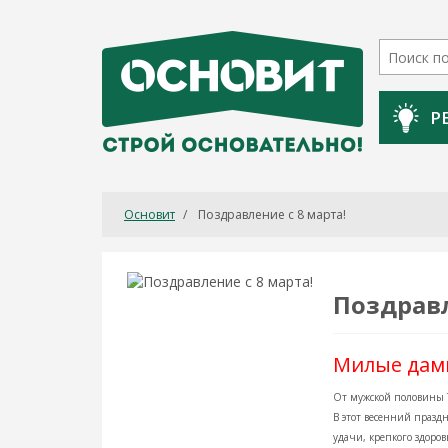
Р
Основит
/
Поздравление с 8 марта!
Поздравл
Милые дам
От мужской половины 
В этот весенний праз
удачи, крепкого здоро