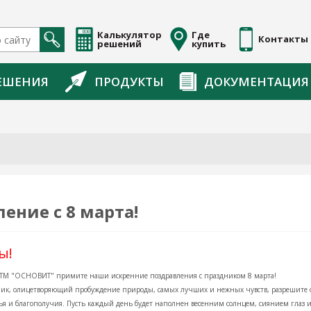
Калькулятор
Где
Контакты
решений
купить
ЕШЕНИЯ
ПРОДУКТЫ
ДОКУМЕНТАЦИЯ
ение с 8 марта!
ы!
ТМ "ОСНОВИТ" примите наши искренние поздравления с праздником 8 марта!
дник, олицетворяющий пробуждение природы, самых лучших и нежных чувств, разрешите 
вья и благополучия. Пусть каждый день будет наполнен весенним солнцем, сиянием глаз и