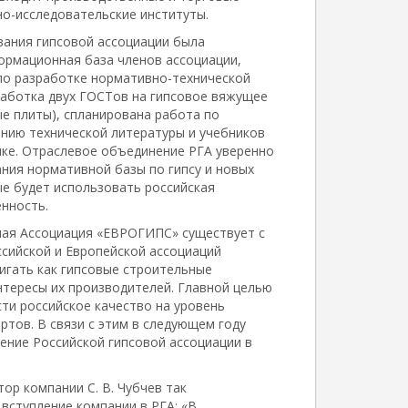
но-исследовательские институты.
вания гипсовой ассоциации была
рмационная база членов ассоциации,
по разработке нормативно-технической
работка двух ГОСТов на гипсовое вяжущее
е плиты), спланирована работа по
анию технической литературы и учебников
ике. Отраслевое объединение РГА уверенно
ания нормативной базы по гипсу и новых
ые будет использовать российская
нность.
ная Ассоциация «ЕВРОГИПС» существует с
ссийской и Европейской ассоциаций
игать как гипсовые строительные
нтересы их производителей. Главной целью
ти российское качество на уровень
ртов. В связи с этим в следующем году
ение Российской гипсовой ассоциации в
ор компании С. В. Чубчев так
вступление компании в РГА: «В