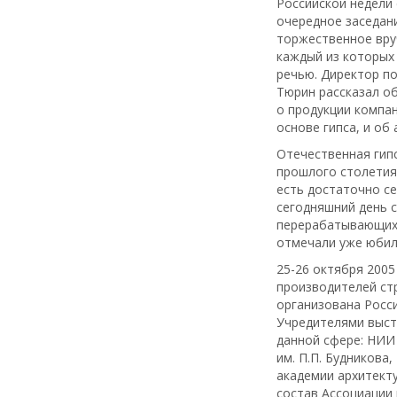
Российской недели 
очередное заседан
торжественное вру
каждый из которых
речью. Директор по
Тюрин рассказал об
о продукции компа
основе гипса, и об
Отечественная гип
прошлого столетия.
есть достаточно се
сегодняшний день 
перерабатывающих 
отмечали уже юбиле
25-26 октября 2005
производителей ст
организована Росси
Учредителями выст
данной сфере: НИИ
им. П.П. Будникова
академии архитект
состав Ассоциации