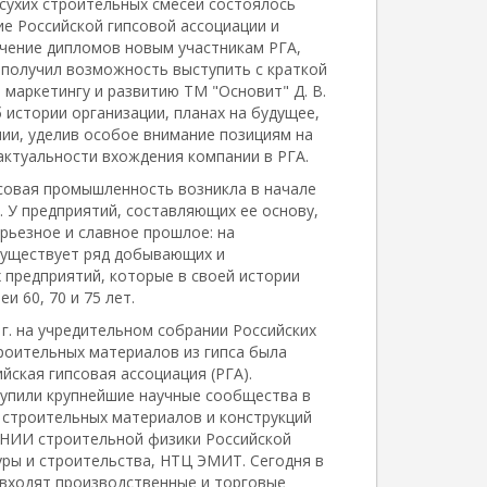
сухих строительных смесей состоялось
ие Российской гипсовой ассоциации и
чение дипломов новым участникам РГА,
 получил возможность выступить с краткой
 маркетингу и развитию ТМ "Основит" Д. В.
 истории организации, планах на будущее,
нии, уделив особое внимание позициям на
 актуальности вхождения компании в РГА.
совая промышленность возникла в начале
 У предприятий, составляющих ее основу,
рьезное и славное прошлое: на
существует ряд добывающих и
предприятий, которые в своей истории
и 60, 70 и 75 лет.
 г. на учредительном собрании Российских
роительных материалов из гипса была
йская гипсовая ассоциация (РГА).
упили крупнейшие научные сообщества в
 строительных материалов и конструкций
, НИИ строительной физики Российской
уры и строительства, НТЦ ЭМИТ. Сегодня в
 входят производственные и торговые