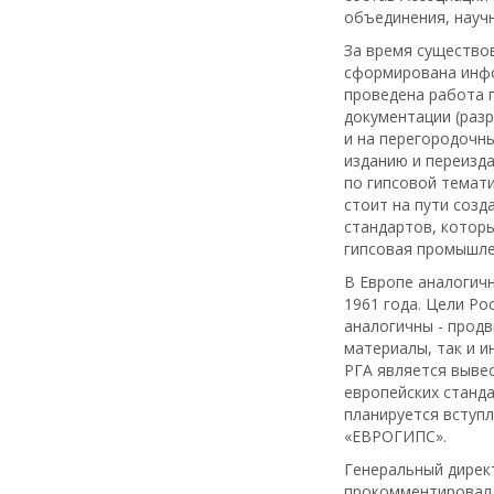
объединения, науч
За время существо
сформирована инфо
проведена работа 
документации (раз
и на перегородочны
изданию и переизд
по гипсовой темат
стоит на пути созд
стандартов, котор
гипсовая промышле
В Европе аналогич
1961 года. Цели Ро
аналогичны - продв
материалы, так и и
РГА является вывес
европейских станда
планируется вступл
«ЕВРОГИПС».
Генеральный директ
прокомментировал 