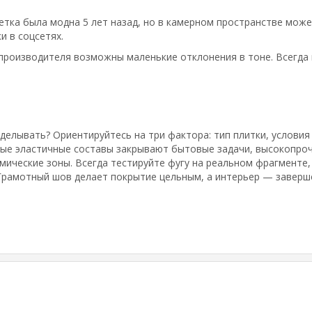
етка была модна 5 лет назад, но в камерном пространстве мож
и в соцсетях.
производителя возможны маленькие отклонения в тоне. Всегда 
еделывать? Ориентируйтесь на три фактора: тип плитки, услови
ые эластичные составы закрывают бытовые задачи, высокопро
ические зоны. Всегда тестируйте фугу на реальном фрагменте,
 Грамотный шов делает покрытие цельным, а интерьер — заверш