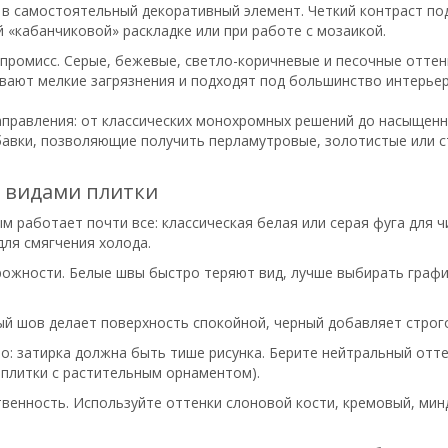
 в самостоятельный декоративный элемент. Четкий контраст по
й «кабанчиковой» раскладке или при работе с мозаикой.
ромисс. Серые, бежевые, светло-коричневые и песочные оттенк
вают мелкие загрязнения и подходят под большинство интерье
аправления: от классических монохромных решений до насыщенн
авки, позволяющие получить перламутровые, золотистые или с
 видами плитки
м работает почти все: классическая белая или серая фуга для ч
для смягчения холода.
ожности. Белые швы быстро теряют вид, лучше выбирать графит
ый шов делает поверхность спокойной, черный добавляет строг
о: затирка должна быть тише рисунка. Берите нейтральный отте
 плитки с растительным орнаментом).
венность. Используйте оттенки слоновой кости, кремовый, мин