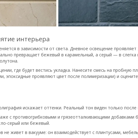
иятие интерьера
еняется в зависимости от света. Дневное освещение проявляет 
уально превращает бежевый в карамельный, а серый — в слегка
олутона.
ении, где будет вестись укладка. Нанесите смесь на пробную п
и, эпоксидные проявляют цвет после полимеризации) и оцените
Полиграфия искажает оттенки. Реальный тон виден только после 
 Даже с противогрибковыми и грязеотталкивающими добавками б
тло-серый или бежевый.
не живет в вакууме: он взаимодействует с плинтусами, мебелью