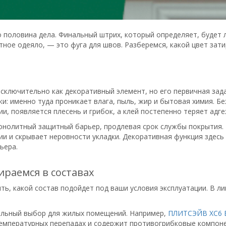
половина дела. Финальный штрих, который определяет, будет л
тное одеяло, — это фуга для швов. Разберемся, какой цвет зат
сключительно как декоративный элемент, но его первичная за
: именно туда проникает влага, пыль, жир и бытовая химия. Бе
, появляется плесень и грибок, а клей постепенно теряет адге
онолитный защитный барьер, продлевая срок службы покрытия. 
и и скрывает неровности укладки. Декоративная функция здесь
ьера.
ираемся в составах
ть, какой состав подойдет под ваши условия эксплуатации. В л
альный выбор для жилых помещений. Например,
ПЛИТСЭЙВ XC6 
 температурных перепадах и содержит противогрибковые компон