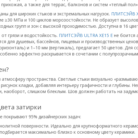
 прихожая, а также для террас, балконов и систем «теплый пол»
ны для широких стыков и экстремальных нагрузок.
ПЛИТСЭЙВ X
 ≥30 МПа и 100 циклов морозостойкости. Не образует высолов
ходных групп и зон с высокой проходимостью. Доступна в 16 цве
от грязи и водостойкость.
ПЛИТСЭЙВ ULTRA XE15 E
не боится а
тся для душевых, бассейнов, пищевых и производственных цехов
оризонталь) и 1–10 мм (вертикаль), предлагает 50 цветов. Для
особенно эффектно раскрывается в сочетании с полупрозрачным
ен?
и атмосферу пространства. Светлые стыки визуально «размываю
 рисунок кладки, добавляя интерьеру графичности и глубины. 
, наоборот, слишком блеклым. Шов должен работать на задумку
вета затирки
е покрывают 95% дизайнерских задач:
нолитной поверхности. Идеально для крупноформатного керамог
подбирается максимально близко к основному цвету керамики.